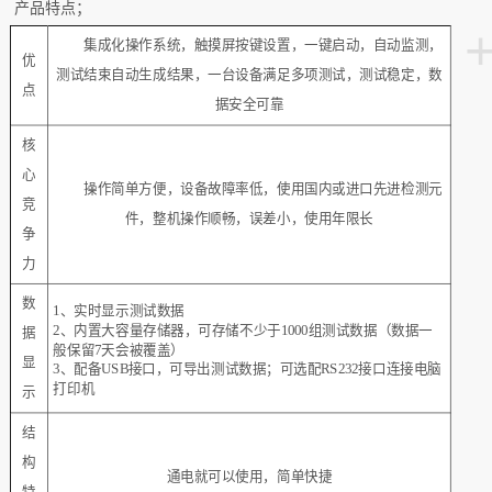
产品特点；
集成化操作系统，触摸屏按键设置，一键启动，自动监测，
优
测试结束自动生成结果，一台设备满足多项测试，测试稳定，数
点
据安全可靠
核
心
操作简单方便，设备故障率低，使用国内或进口先进检测元
竞
件，整机操作顺畅，误差小，使用年限长
争
力
数
1、
实时显示测试数据
2、
内置大容量存储器，可存储不少于1000组测试数据（数据一
据
般保留7天会被覆盖）
显
3、
配备USB接口，可导出测试数据；可选配RS232接口连接电脑
打印机
示
结
构
通电就可以使用，简单快捷
特