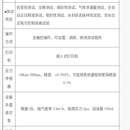
抗变形测试，压降测试，顺应性测试，气体泄漏量测试，全自
●
测试
动正压释放测试，密封性测试，水封状态保持性试验，非水位
项目
式吸引控制误差试验
操作
全触控操作，可设置、调用、修改测试程序
方式
打印
嵌入式打印机
机
压力
-50kpa-200kpa，精度：±0.5%FS，可选择其他量程和更高精度
传感
0.1%
器
设备
外置
数量1台，抽气速率:3.6m'/h，极限压力:2pa，加油量:150ml
真空
泵