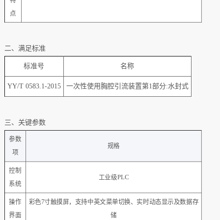
点
二、满足标准
标准号
名称
YY/T 0583.1-2015
一次性使用胸腔引流装置第1部分:水封式
三、关键参数
‌参数
规格‌
项‌
控制
工业级PLC
系统
操作
彩色7寸触摸屏，
支持中英文菜单切换、实时动态显示及数据存
界面
储