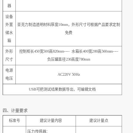
器
设备
外置
亚克力制造透明材料厚度10mm，外形尺寸可根据产品要求定制
储水
免费
箱
外形
控制柜长450宽500高820mm---- 水箱长400宽280高560mm----
尺寸
负压罐直径230高度780mm
电源
AC220V 50Hz
电压
USB可把测试结果数据导出，可编辑文档
四、计量要求
标准号
建议计量内容
建议计量点
压力传感器：