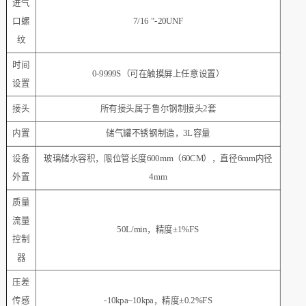
进气
口螺
7/16 "-20UNF
纹
时间
0-9999S（可在触摸屏上任意设置）
设置
接头
所有接头属于鲁尔钢制接头2套
内置
储气罐不锈钢制造，3L容量
设备
玻璃储水容积，限位管长度600mm（60CM），直径6mm内径
外置
4mm
质量
流量
50L/min，精度±1%FS
控制
器
压差
传感
-10kpa~10kpa，精度±0.2%FS