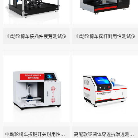
电动轮椅车接插件疲劳测试仪
电动轮椅车摇杆耐用性测试仪
电动轮椅车按键开关耐用性测试仪
高配款噬菌体穿透抗渗透测试仪