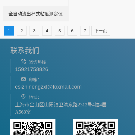
全自动流出杯式粘度测定仪
1
2
3
4
5
6
7
下一页
联系我们
咨询热线
15921758826
邮箱：
csizhinengzxl@foxmail.com
地址：
上海市金山区山阳镇卫清东路2312号4幢4层
A568室