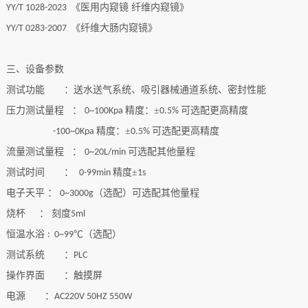
《医用内窥镜 纤维内窥镜》
YY/T 1028-2023
《纤维大肠内窥镜》
YY/T 0283-2007
三、设备参数
测试功能 ：送水送气系统、吸引器械通道系统、密封性能
压力测试量程 ：
精度：±
可选配更高精度
0~100Kpa
0.5%
精度：±
可选配更高精度
-100~0Kpa
0.5%
流量测试量程 ：
可选配其他量程
0~20L/min
测试时间 ：
精度±
0-99min
1s
电子天平 ：
（选配）可选配其他量程
0~3000g
烧杯 ： 刻度
5ml
恒温水浴
℃（选配）
: 0~99
测试系统 ：
PLC
操作界面 ：触摸屏
电源 ：
AC220V 50HZ 550W