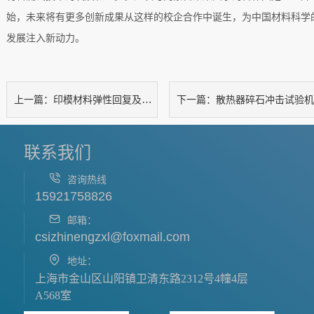
始，未来将有更多创新成果从这样的校企合作中诞生，为中国材料科学
发展注入新动力。
印模材料弹性回复及压应变试验仪
散热器碎石冲击试验机
上一篇：
下一篇：
联系我们
咨询热线
15921758826
邮箱：
csizhinengzxl@foxmail.com
地址：
上海市金山区山阳镇卫清东路2312号4幢4层
A568室