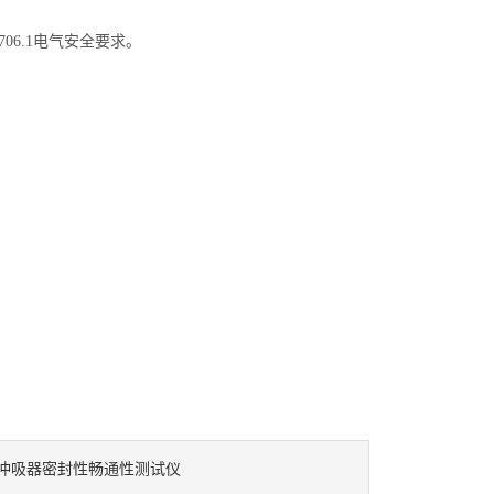
706.1
电气安全要求
。
冲吸器密封性畅通性测试仪