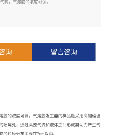
气雾，气溶胶的浓度可调。
Q咨询
留言咨询
溶胶的浓度可调。气溶胶发生器的样品瓶采用高硼硅玻
的喷嘴处，通过高速气流和液体之间形成剪切力产生气
胶的粒径分布主要在
2um
以内。