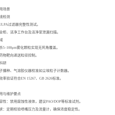
用场景
境检测
ULPA
过滤器完整性测试
。
全柜、洁净工作台及洁净室泄漏扫描
。
域
杀
5–100μm
雾化颗粒实现无死角覆盖
。
药物靶向递送粒径控制
。
科研
子播种、气溶胶仪器校准如尘埃粒子计数器
。
效率验证符合
EN 15267
、
GB 2626
标准
。
用与维护要点
容性
：禁用腐蚀性液体，建议
PAO/DOP
等标准试剂
。
求
：定期校验喷嘴压力及流量计，确保浓度稳定性
。