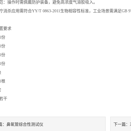
范
：操作时需佩戴防护装备，避免高浓度气溶胶吸入
。
疗消杀应用需符合
YY/T 0863-2011
生物相容性标准，工业场景需满足
GB 9
置要求
1
份
1
份
1
份
1
份
块
1
根
套
若干
鼻氧管综合性测试仪
篇：
下一篇：