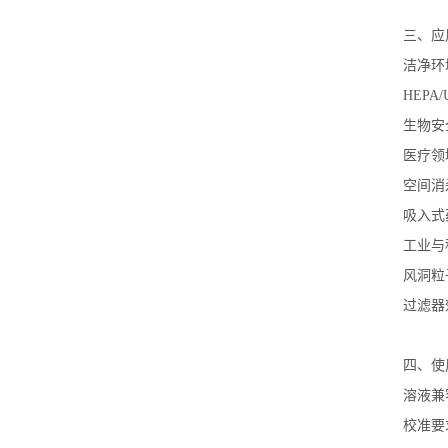
三、应
洁净环
HEPA/
生物安
医疗领
空间消
吸入式
工业与
风洞粒
过滤器
四
、使
溶液兼
校准要