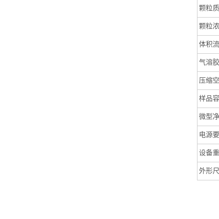
颗粒
颗粒
体积
气溶
压缩
样品
微型
电源
设备
外形