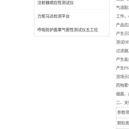
注射器顺应性测试仪
气溶胶
力矩马达检测平台
工作，
产品应
呼吸防护面罩气密性测试仪五工位
产生示
测试
H
过滤器
产生盐
产生
PS
流场示
药物雾
细菌、
二、关
参数
颗粒