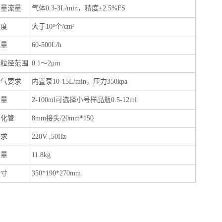
质量流量
气体
0.3-3L/min
，
精度
±
2.5%FS
浓度
大于
10⁸
个
/
cm
³
流量
60-500L/h
胶粒径范围
0.1
～
2
μ
m
空气要求
内置泵
10-15L/min
，压力
350kpa
容量
2-100ml
可选择小号样品瓶
0.5-12ml
净化管
8mm
接头
/20mm*150
要求
220V
,
50Hz
重量
11.8kg
尺寸
350
*
190
*
270
mm