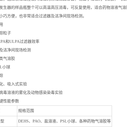
发生器的样品瓶整个可以高温高压消毒，可反复使用，适合药物溶液气溶
小巧方便，也非常适合过滤器及洁净间现场检测。
用
踪粒子
EPA
和
ULPA
过滤器效率
及洁净间现场检测
类气溶胶
L
小球
踪
化、吸入式实验
病毒溶液的雾化及动物感染染毒实验
键性能参数
项
规格范围
类型
DEHS
、
PAO
、盐溶液、
PSL
小球、各种药物气溶胶等