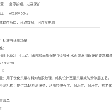
配置
急停按钮，过载保护
电压
AC220V 50Hz
试软件插口，读取数据，可连接电脑
行
标准与适用场景
准：
《运动用眼部和面部保护 第
部分
水面游泳用眼镜的要求和
4458.3-2024
3
:
27-3:2020
用
：
业
：用于优化头带材料如硅胶纹理、结构设计宽幅头带或防滑涂层工艺。
检测机构
：提供
CMA
检测服务，涵盖拉伸强度、耐水性、耐汗性、抗老化
置清单
台；