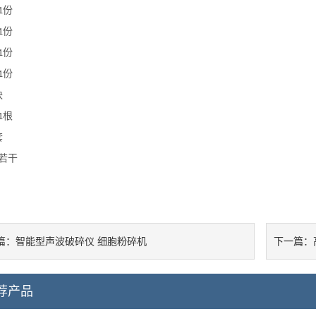
份
1
份
1
份
1
份
1
块
根
1
套
若干
智能型声波破碎仪 ‌细胞粉碎机
篇：
下一篇：
荐产品