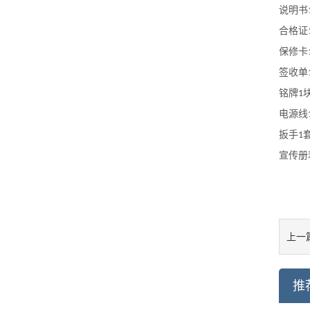
说明书
合格证
保修卡
签收单
铭牌
1
电源线
扳手
1
宣传册
上一
推