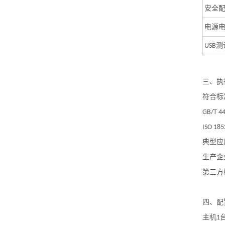
安全
电源
测
USB
三、
执
符合标
GB/T 4
ISO 185
典型应
生产企
第三方
四、配
主机
1