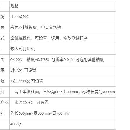
项
规格
系统
工业级
PLC
界面
彩色
寸触摸屏，中英文切换
7
方式
全触控操作，可设置、调用、修改测试程序
机
嵌入式打印机
范围
精度±
分辨率
可选配其他精度
0-100N
0.5%FS
0.01N (
频率
秒
次
可设置
5
/
次数
次
次 可设置
1
-9999
用具
两个半圆柱面，直径为
士
，标称长度为
(135
30)mm
200mm
水容器
水温
°±
°
可设置
30
2
尺寸
约长
×
宽
×
高
6
00
mm
50
0
mm
76
0mm
40.7kg