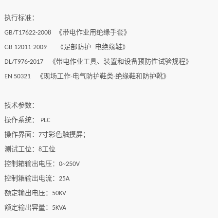
执行标准：
《带电作业用绝缘手套》
GB/T17622-2008
《足部防护
电绝缘鞋》
GB 12011-2009
《带电作业工具、装置和设备预防性试验规程》
DL/T976-2017
《现场工作
电气防护鞋类
绝缘鞋和防护靴》
EN 50321
-
-
技术参数：
操作系统：
PLC
操作界面：
寸彩色触摸屏
；
7
测试工位：
工位
8
控制箱输出电压：
0~250V
控制箱输出电流：
25A
额定输出电压：
50KV
额定输出容量：
5KVA