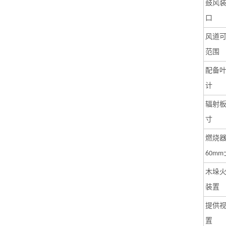
鼓风
口
风道
范围
配备
计
辐射
寸
燃烧
60mm
木垛
装置
提供
置