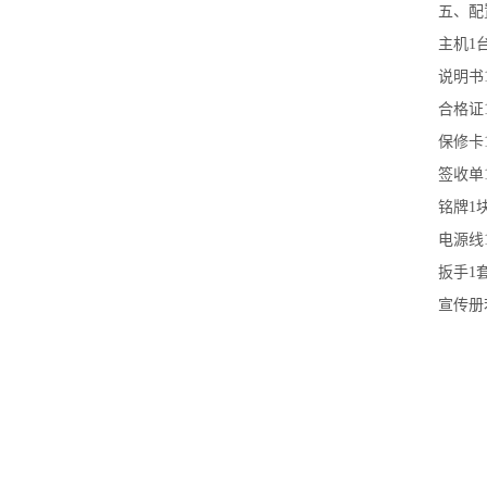
五、配
主机
1
说明书
合格证
保修卡
签收单
铭牌
1
电源线
扳手
1
宣传册