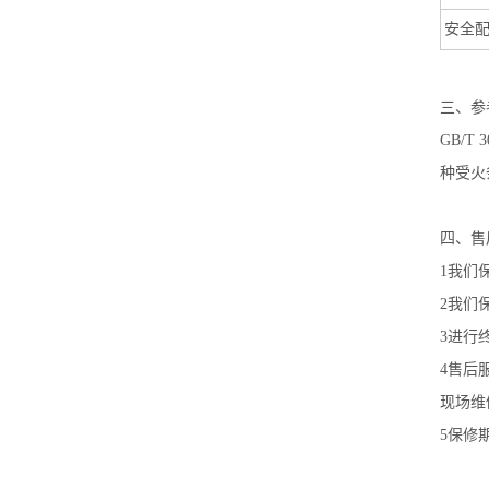
安全
‌三、
参
GB/T
种受火条
四、
售
1我们
2我们
3进行
4售后
现场维
5保修