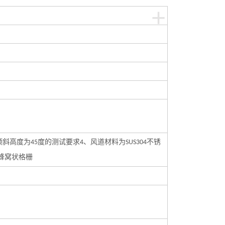
+
倾斜高度为
度的测试要求
、风道材料为
不锈
45
4
SUS304
蜂窝状格栅