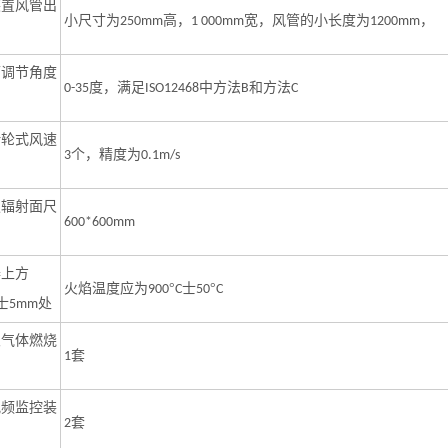
装置风管出
小尺寸为
高，
宽，风管的小长度为
，
250mm
1 000mm
1200mm
可调节角度
度，满足
中方法
和方法
0-35
ISO12468
B
C
叶轮式风速
个，精度为
3
0.1m/s
板辐射面尺
600*600mm
器上方
火焰温度应为
°
士
°
900
C
50
C
士
处
5mm
火气体燃烧
套
1
视频监控装
套
2