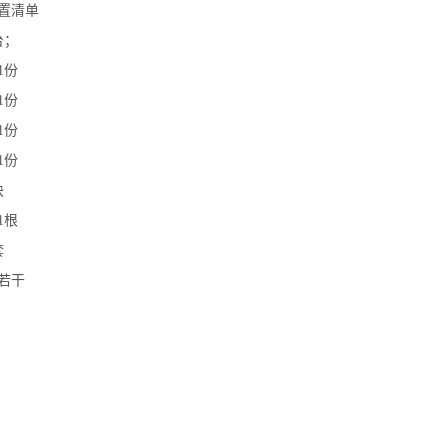
置清单
台；
1份
1份
1份
1份
块
1根
套
若干