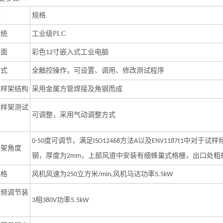
‌
规格
系统
工业级
PLC
界面
彩色
寸嵌入式工业电脑
12
方式
全触控操作，可设置、调用、修改测试程序
试样架结构
采用金属方管焊接及角钢而成
试样架测试
可调整，采用气动调整方式
度
可调节
，满足
方法
以及
中对于试样
0-50
ISO12468
A
ENV1187t1
支架角度
钢，厚度为
，上部风道中安装有细蜂巢式格栅，出口处粗
2mm
规格
风机风速为
立方米
风机马达功率
250
/min,
5.5kW
变频调节装
相
功率
3
380V
5.5kW