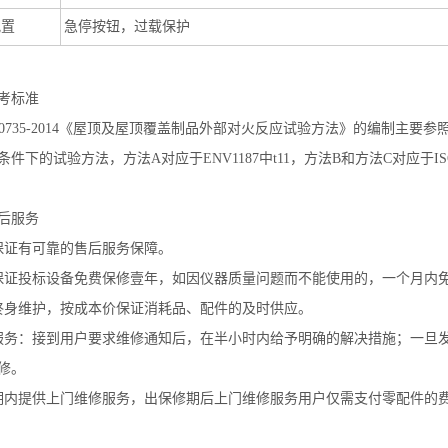
配置
急停按钮，过载保护
考标准
 30735-2014《屋顶及屋顶覆盖制品外部对火反应试验方法》的编制主要参照EN
件下的试验方法，方法A对应于ENV1187中t11，方法B和方法C对应于ISO1
后服务
保证有可靠的售后服务保障。
保证投标设备免费保修壹年，如因仪器质量问题而不能使用的，一个月内
终身维护，按成本价保证消耗品、配件的及时供应。
服务：接到用户要求维修通知后，在半小时内给予明确的解决措施；一旦
修。
期内提供上门维修服务，出保修期后上门维修服务用户仅需支付零配件的