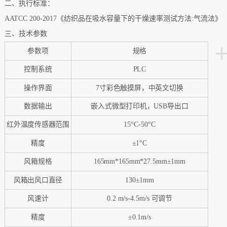
二、执行标准：
AATCC 200-2017《纺织品在吸水容量下的干燥速率测试方法:气流法》
三、技术参数
参数项
规格
控制系统
PLC
操作界面
7寸彩色触摸屏，中英文切换
数据输出
嵌入式微型打印机，
USB导出口
红外温度传感器范围
15°C-50°C
精度
±1°C
风箱规格
165mm*165mm*27.5mm±1mm
风箱出风口直径
130±1mm
风速计
0.2 m/s-4.5m/s 可调节
精度
±0.1m/s