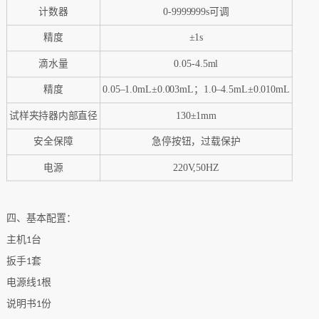
计数器
0-9999999s可调
精度
±1s
滴水量
0.05-4.5ml
精度
0.05–1.0mL±0.003mL；1.0–4.5mL±0.010mL
试样夹持器内部直径
130±1mm
安全保障
急停按钮，过载保护
‌电源
220V,50HZ
四、基本配置：
主机
台
1
扳手
套
1
电源线
根
1
说明书
份
1