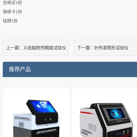
合格证
份
1
保修卡
份
1
铭牌
份
1
义齿黏附剂稠度试验仪
针布滚筒形试验仪
上一篇：
下一篇：
推荐产品