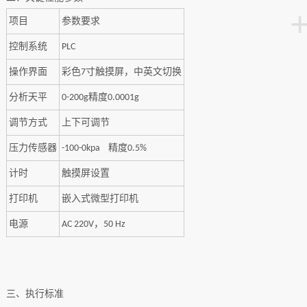
项目
参数要求
控制系统
PLC
操作界面
彩色
寸触摸屏，中英文切换
7
分析天平
精度
0-200g
0.0001g
调节方式
上下可调节
压力传感器
精度
-100-0kpa
0.5%
计
时
触摸屏设置
打印机
嵌入式微型
打印机
电源
，
AC 220V
50 Hz
三、
执行
标准