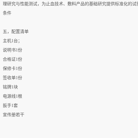
理研究与性能测试，为止血技术、敷料产品的基础研究提供标准化的试
条件
五，配置清单
主机
1
台；
说明书
1
份
合格证
1
份
保修卡
1
份
签收单
1
份
铭牌
1
块
电源线
1
根
扳手
1
套
宣传册若干