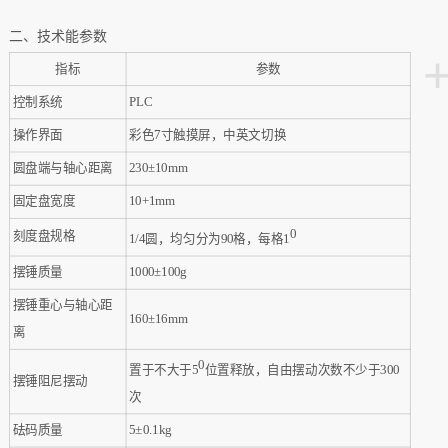
二
、
技术
能参数
‌指标‌
‌参数‌
控制系统
PLC
操作界面
彩色
7寸触摸屏，中英文切换‌
圆盘端与轴心距离
230±10mm
固定盘宽度
10+1mm
0
刻度盘规格
1/4圆，均匀分为90格，每格1
摆锤质量
1000±100g
摆锤重心与轴心距
160±16mm
离
0
置于不大于
5
位置释放，自由摆动次数不少于
300
摆锤阻尼摆动
次
砝码质量
5±0.1kg