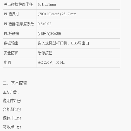
冲击碰撞柱面半径
101.5±1mm
PU板尺寸
(200±10)mm* (25±2)mm
PU板静态摩擦系数
0.6±0.02
PU板硬度
(邵氏A)80±2度
数据输出
嵌入式微型
打印机
，
UBS导出口
安全防护
急停按钮
电源
AC 220V，50 Hz
三、基本配置
主机
1台；
说明书
1份
合格证
1份
保修卡
1份
签收单
1份