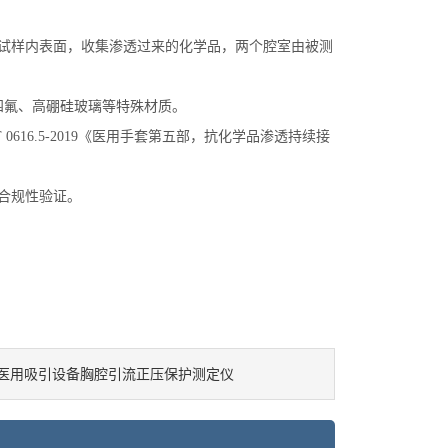
‌接触试样内表面，收集渗透过来的化学品，两个腔室由被测
四氟、高硼硅玻璃等特殊材质。
/T 0616.5-2019《医用手套第五部，抗化学品渗透持续接
的合规性验证。
医用吸引设备胸腔引流正压保护测定仪