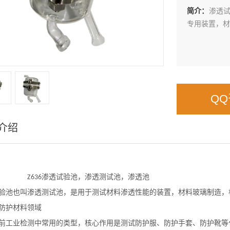
简介：
渗透试
专用装置，材
Q
介绍
渗透试验池
，
渗透测试池
，
渗透池
Z636
验池
‌也叫渗透测试池，是用于测试材料渗透性能的装置
，
材料玻璃制造
，
防护材料领域
前工业检测中常用的类型，核心作用是测试防护服、防护手套、防护靴等