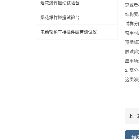
烟花爆竹振动试验台
穿戴者
‌结构
烟花爆竹碰撞试验台
试样分
电动轮椅车接插件疲劳测试仪
‌常用材
‌遵循
触试验
‌应用
高分
2.
这类渗
上一
推