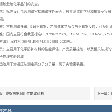
接触危险化学品时的安全。
要求‌：标准设计包含‌测试室‌接触试样外表面，放置测试化学品和‌捕集室
隔。
质‌：常规测试多采用‌
不锈钢‌，若测试化学品会与不锈钢反应，可换用
316
标准‌：国内主要符合我国标准
，
、
YY
GB/T 23462-2009
,
ASTM F739
EN 16523
,
方法》
,
ASTM D6978
,
EN374
,
GB 28881-2023
等。
场景‌：主要用于化学防护材料的性能评估、产品质量控制，以及相关法规
子物理实验领域
透池用于渗透压法测定高分子分子量，属于实验室装置。
胶棉拖把耐用性能试验机
篇：
下一篇：
荐产品