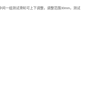
中间一组测试滑轮可上下调整，调整范围
，测试
30mm