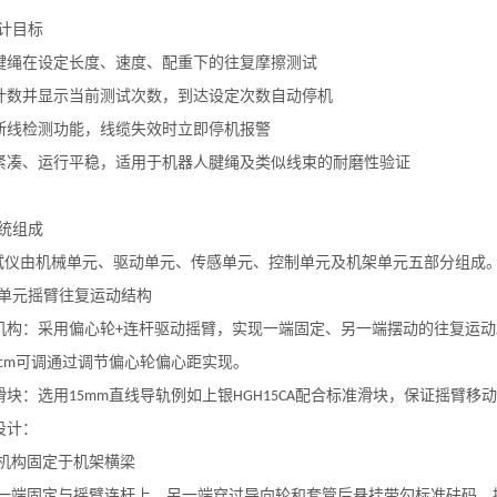
计目标
腱绳
在设定长度、速度、配重下的往复摩擦测试
动计数并显示当前测试次数，到达设定次数自动停机
备断线检测功能，线缆失效时立即停机报警
构紧凑、运行平稳，适用于机器人
腱绳
及类似线束的耐磨性验证
统组成
试仪由机械单元、驱动单元、传感单元、控制单元及机架单元五部分组成
单元
摇臂往复运动结构
臂机构：采用偏心轮
连杆驱动摇臂，实现一端固定、另一端摆动的往复运动
+
可调通过调节偏心轮偏心距实现。
cm
轨滑块：选用
直线导轨例如上银
配合标准滑块，保证摇臂移动
15mm
HGH15CA
设计：
机构固定于机架横梁
一端固定与摇臂连杆上，另一端穿过导向轮和套管后悬挂带勾标准砝码，