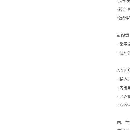
·底部
·转向
轮组件
配重
6.
· 采
· 砝
供电
7.
· 输入
· 内
·
24V/
·
12V/
四、主