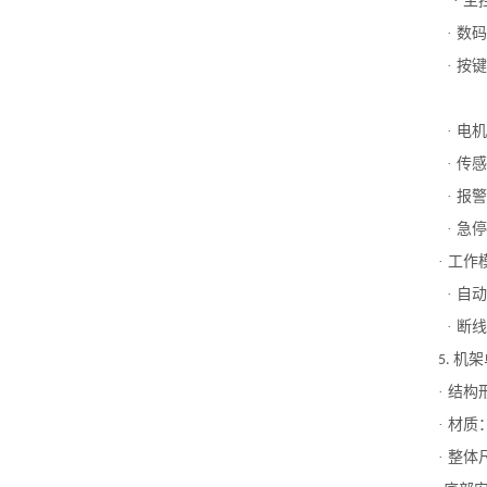
· 
· 数
· 按
· 电
· 传
· 报
· 急
· 工作
· 自
· 断
机架
5.
· 结
· 材质
· 整