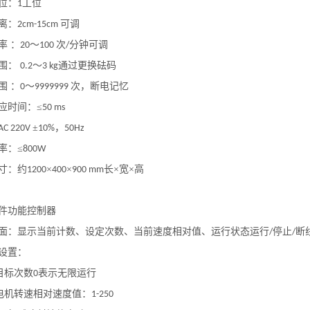
位
：
工位
1
离
：
可调
2cm-15cm
率
：
～
次
分钟可调
20
100
/
围
：
～
通过更换砝码
0.2
3 kg
围
：
～
次，断电记忆
0
9999999
应时间
：
≤
50 ms
±
，
AC 220V
10%
50Hz
率
：
≤
800W
寸
：
约
×
×
长×宽×高
1200
400
900 mm
件功能控制器
面：显示当前计数、设定次数、当前速度相对值、运行状态运行
停止
断
/
/
设置：
定目标次数
表示无限运行
0
定电机转速相对速度值：
1-250