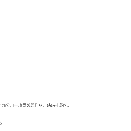
台部分用于放置线缆样品、砝码挂载区。
求。