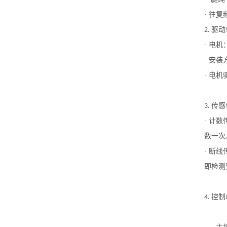
· 往复
驱动
2.
· 电机
· 安
· 电
传感
3.
· 计
数一次
· 断
即检测
控制
4.