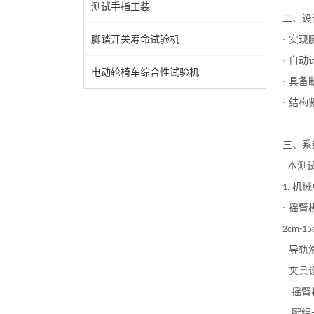
测试手指工装
二、设
脚踏开关寿命试验机
· 实现
· 自
电动轮椅车综合性试验机
· 具
· 结
三、系
本测
机械
1.
· 摇
2cm-15
· 导
· 夹具
·摇臂
·
腱绳