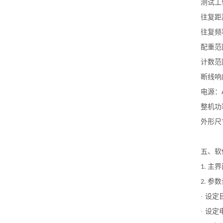
测试工
往复距
往复频
配重范
计数范
断线响
电源
：
整机功
外形尺
五、软
主界
1.
参数
2.
· 设
· 设