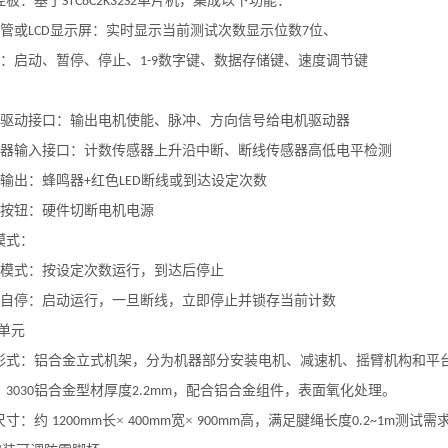
主控板：基于
单片机，集成以下功能：
STC8C2K32S2
码管或
显示屏：实时显示当前测试次数显示位数
位、
LCD
7
键：启动、暂停、停止、
数字键、数据存储键、速度调节键
1-9
机驱动接口：输出电机使能、脉冲、方向信号给电机驱动器
感器输入接口：计数传感器上升沿中断、断线传感器高低电平检测
警输出：蜂鸣器
红色
断线或到达设定次数
+
LED
停按钮：硬件切断电机电源
模式：
动模式：按设定次数运行，到达后停止
线自停：启动运行，一旦断线，立即停止并锁存当前计数
单元
构形式：铝合金立式机架，分为机器部分安装电机、减速机、摇臂机构和平
：
铝合金型材厚度
，配合铝合金组件，表面氧化处理。
3030
2.2mm
体尺寸：约
长×
宽×
高，满足
腱绳
长度
测试需
1200mm
400mm
900mm
0.2~1m