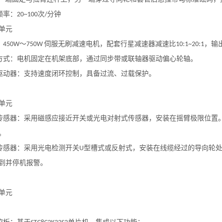
频率：
次
分钟
20~100
/
单元
：
～
伺服无刷减速电机，配套行星减速器减速比
，输
450W
750W
10:1~20:1
装方式：电机固定在机架底部，通过同步带或联轴器驱动偏心轮轴。
机驱动器：支持速度闭环控制，具备过流、过载保护。
单元
数传感器：采用磁感应接近开关或光电对射式传感器，安装在摇臂极限位置
。
线传感器：采用光电检测开关
型槽式或反射式，安装在线缆经过的导向轮
U
到并停机报警。
单元