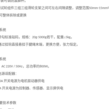
安装可调防震脚杯。
测试轮组件三组三组滑轮支架之间可左右间隔调整，调整范围
50mm-15mm
可整体拆除或更换
系统
用带勾标准砝码，规格：
若干，配重≤
。
20g-5000g
5kg
码通过挂钩直接悬挂于
腱绳
末端，更换方便，张力恒定。
系统
：
，总功率约
。
AC 220V / 50Hz
800W
部电源适配器：
开关电源为电机驱动器供电
10A
开关电源为控制器、传感器、显示屏供电
3A
要技术参数