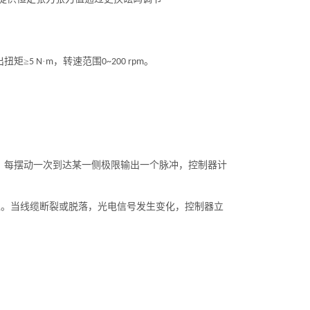
出扭矩≥
·
，转速范围
。
5 N
m
0~200 rpm
。每摆动一次到达某一侧极限输出一个脉冲，控制器计
处。当线缆断裂或脱落，光电信号发生变化，控制器立