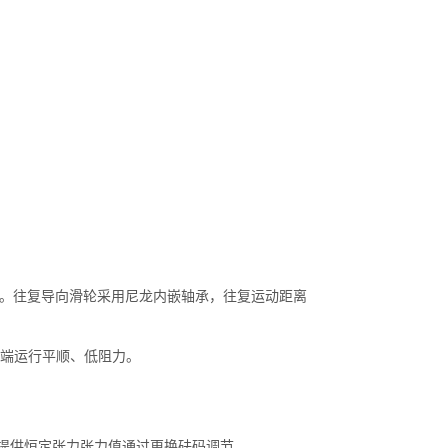
。
。往复导向滑轮采用尼龙内嵌轴承，往复运动距离
端运行平顺、低阻力。
提供恒定张力张力值通过更换砝码调节