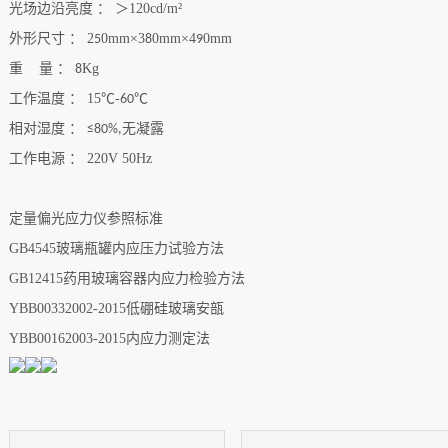
光场边沿亮度
：
＞
120cd/m²
外形尺寸
：
2
0mm×3
0mm×4
0mm
5
8
9
重
量 ：
Kg
8
工作温度
：
15℃-
℃
60
相对湿度
：
无凝露
≤80%,
工作电源
：
220V 50Hz
定量偏光应力仪参照标准
GB4545
玻璃瓶罐内应压力试验方法
GB12415
药用玻璃容器内应力检验方法
YBB00332002-2015
低硼硅玻璃安瓿
YBB00162003-2015
内应力测定法