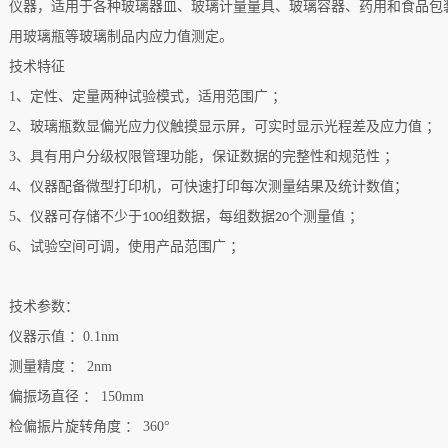
仪器，适用于各种玻璃器皿、玻璃计量量具、玻璃容器、药用和食品包
用玻璃瓶等玻璃制品内应力值测定。
技术特征
1
、定性、定量两种试验模式，适用范围广 ；
2
、玻璃瓶数显偏光应力仪触摸显示屏，可实时显示光程差及应力值 ；
3
、具有用户分级权限管理功能，保证数据的完整性和规范性 ；
4
、仪器配备微型打印机，可快速打印每次测量结果及统计数值；
5
、仪器可存储不少于
组数据，每组数据
个测量值 ；
100
20
6
、试验空间可调，使用产品范围广 ；
技术参数：
仪器示值
：
0.1nm
测量精度
：
2nm
偏振场直径
：
150mm
检偏振片旋转角度
：
360°