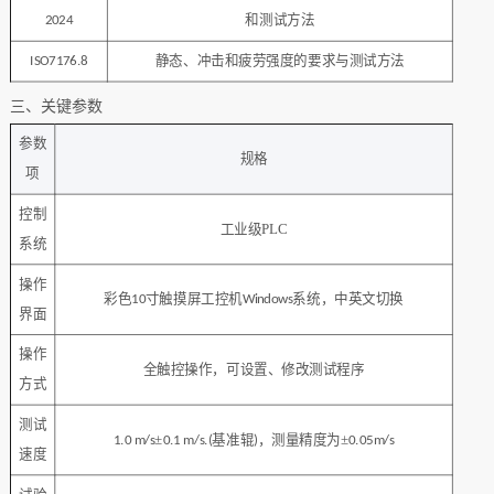
和测试方法
20
24
静态、冲击和疲劳强度的要求与测试方法
ISO7176.8
三、关键参数
‌参数
规格‌
项‌
控制
工业级PLC
系统
操作
彩色
寸触摸屏工控机
系统，中英文切换
10
Windows
界面
操作
全触控操作，可设置、修改测试程序
方式
测试
±
基准
辊
，
测量
精度为
±
1.0 m/s
0.1 m/s.
(
)
0.05m/s
速度