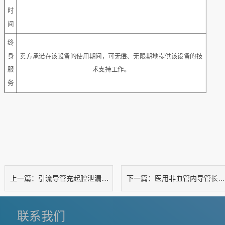
时
间
终
身
卖方承诺在该设备的使用期间，可无偿、无限期地提供该设备的技
服
术支持工作。
务
引流导管充起腔泄漏及球囊回缩可靠性测试仪
医用非血管内导管长时弯曲试验测试装置
上一篇：
下一篇：
联系我们