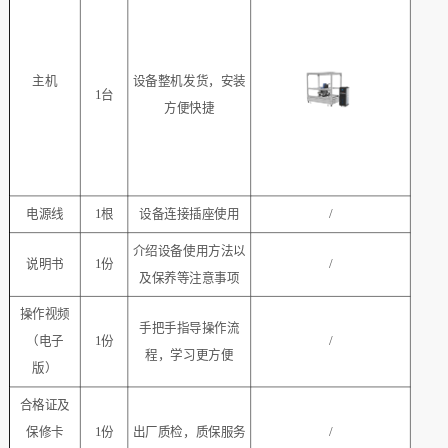
主机
设备整机发货，安装
1台
方便快捷
电源线
1根
设备连接插座使用
/
介绍设备使用方法以
说明书
1份
/
及保养等注意事项
操作视频
手把手指导操作流
（电子
1份
/
程，学习更方便
版）
合格证及
保修卡
1份
出厂质检，质保服务
/