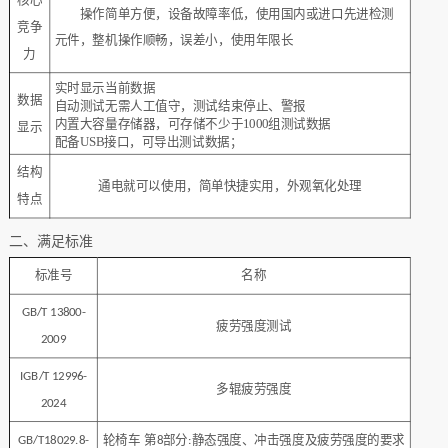
核心
操作简单方便，设备故障率低，使用国内或进口先进检测
竞争
元件，整机操作顺畅，误差小，使用年限长
力
实时显示当前数据
数据
自动测试无需人工值守，测试结束停止、警报
内置大容量存储器，可存储不少于1000组测试数据
显示
配备USB接口，可导出测试数据；
结构
通电就可以使用，简单快捷实用，外观氧化处理
特点
二、满足标准
标准号
名称
GB/T 13800-
疲劳强度测试
2009
I
GB/T 12996-
多辊疲劳强度
20
24
轮椅车 第
部分
静态强度、冲击强度及疲劳强度的要求
GB/T18029.8-
8
: