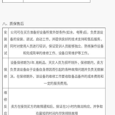
八、质保售后
安
公司可在买方准备好设备所需外部条件(如水，电等)后，负责该设
装
备的安装、调试、启动工作，并提供良好的技术支持和售后服务，
调
同时对使用人员进行培训，保证受训人员能够独立、熟练操作设备
试
和完成简单的维修工作、设备日常维护等工作。
设备保修期为1年,易耗品、天灾人员为损坏除外，保修期内，卖方
保
负责该设备由于设备自身原因而引起的各种故障问题并负责无偿解
修
决。在保修期外，该设备的维修工作要收取备品备件的成本费用和
一定的服务费用。
维
修
反
卖方在接到买方的故障通知后，保证在2小时内做出响应，并争取
应
在最短的时间内尽快排除故障