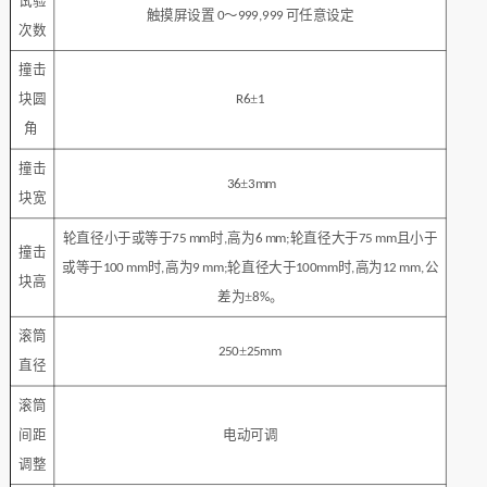
试验
触摸屏设置
～
可任意设定
0
999,999
次数
撞击
块圆
±
R6
1
角
撞击
±
36
3mm
块
宽
轮直径小于或等于
时
高
为
轮直径大于
且小于
75 mm
,
6 mm;
75 mm
撞击
或等于
时
高
为
轮直径大于
时
高
为
公
100 mm
,
9 mm;
100mm
,
12 mm,
块
高
差为
±
。
8%
滚筒
±
250
25mm
直径
滚筒
间距
电动
可调
调整