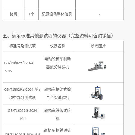
铭牌
1个
记录设备整体信息
/
五、满足标准其他测试项的仪器（完整资料可咨询销售）
标准号及测试项
仪器名称
参考图片
电动轮椅车制动
GB/T18029.8-20
24
器疲劳试验机
5.15
第
轮椅车框架式综
GB/T18029.8-20
24
8
项中部分测试项
合台架试验机
轮椅车跌落试验
GB/T18029.8-20
24
机
10.4
轮椅车摆锤冲击
GB/T18029.8-20
24 5.5